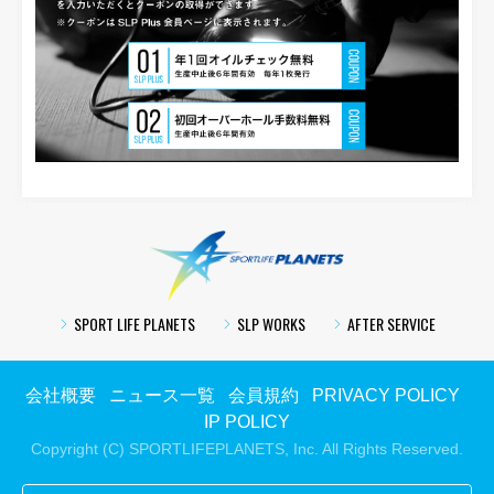
SPORTLIFE PLA
SPORT LIFE PLANETS
SLP WORKS
AFTER SERVICE
会社概要
ニュース一覧
会員規約
PRIVACY POLICY
IP POLICY
Copyright (C) SPORTLIFEPLANETS, Inc. All Rights Reserved.