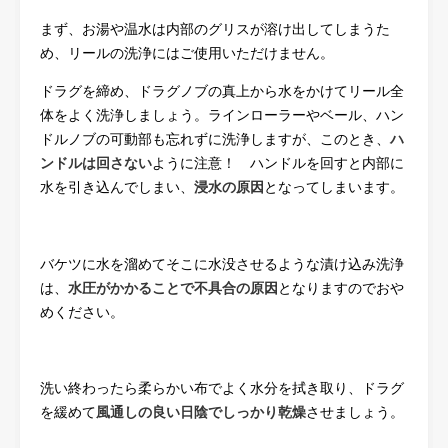
まず、お湯や温水は内部のグリスが溶け出してしまうた
め、リールの洗浄にはご使用いただけません。
ドラグを締め、ドラグノブの真上から水をかけてリール全
体をよく洗浄しましょう。ラインローラーやベール、ハン
ドルノブの可動部も忘れずに洗浄しますが、このとき、
ハ
ンドルは回さない
ように注意！ ハンドルを回すと内部に
水を引き込んでしまい、
浸水の原因
となってしまいます。
バケツに水を溜めてそこに水没させるような漬け込み洗浄
は、
水圧がかかることで不具合の原因
となりますのでおや
めください。
洗い終わったら柔らかい布でよく水分を拭き取り、ドラグ
を緩めて
風通しの良い日陰でしっかり乾燥
させましょう。